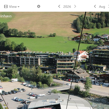
View
2026
Aug
teinhaus