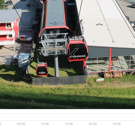
Live video available →
View
0
00:00
15:00
15:00
05:00
19:00