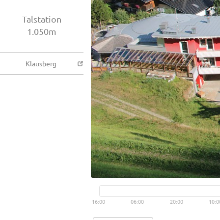
Talstation
1.050m
Klausberg
16:00
06:00
20:00
10:0