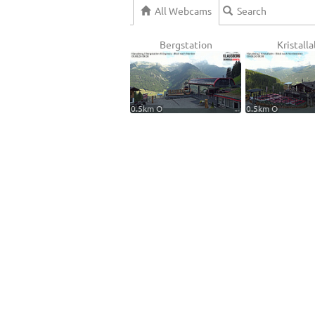
All Webcams
Bergstation
Kristall
0.5km O
0.5km O