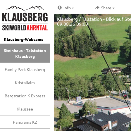
Info
Share
Klausberg / Talstation - Blick auf S
09.08.26 09:00
Klausberg-Webcams
Steinhaus - Talstation
Klausberg
Family Park Klausberg
Kristallalm
Bergstation K-Express
Klaussee
Panorama K2